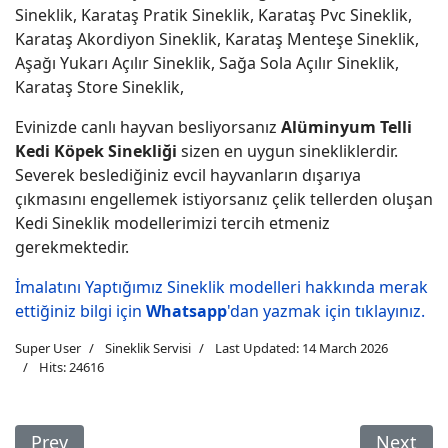
Sineklik, Karataş Pratik Sineklik, Karataş Pvc Sineklik,
Karataş Akordiyon Sineklik, Karataş Menteşe Sineklik,
Aşağı Yukarı Açılır Sineklik, Sağa Sola Açılır Sineklik,
Karataş Store Sineklik,
Evinizde canlı hayvan besliyorsanız
Alüminyum Telli
Kedi Köpek Sinekliği
sizen en uygun sinekliklerdir.
Severek beslediğiniz evcil hayvanların dışarıya
çıkmasını engellemek istiyorsanız çelik tellerden oluşan
Kedi Sineklik modellerimizi tercih etmeniz
gerekmektedir.
İmalatını Yaptığımız Sineklik modelleri hakkında merak
ettiğiniz bilgi için
Whatsapp
'dan yazmak için tıklayınız.
Super User
Sineklik Servisi
Last Updated: 14 March 2026
Hits: 24616
Previous Article: Islahiye Sineklik
Next Arti
Prev
Next