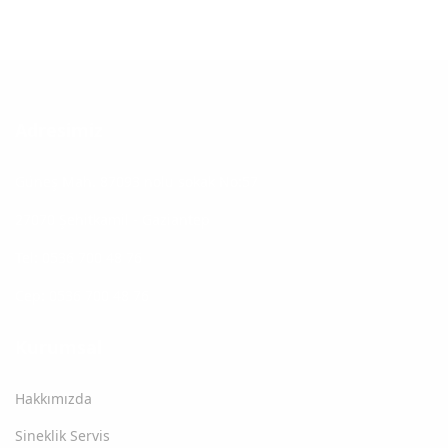
Adresimiz
Güneş Mah. 87093 nolu sokak No:57
27070 Şehitkamil - Gaziantep
Tel: 0536 700 48 76
Cep: 0536 700 48 76
Kurumsal
Hakkımızda
Sineklik Servis