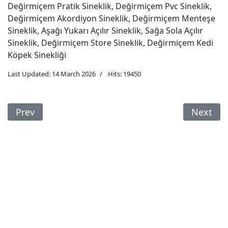
Değirmiçem Pratik Sineklik, Değirmiçem Pvc Sineklik,
Değirmiçem Akordiyon Sineklik, Değirmiçem Menteşe
Sineklik, Aşağı Yukarı Açılır Sineklik, Sağa Sola Açılır
Sineklik, Değirmiçem Store Sineklik, Değirmiçem Kedi
Köpek Sinekliği
Last Updated: 14 March 2026
Hits: 19450
Previous Article: Gaziantep Sineklik
Next Art
Prev
Next
Adresimiz