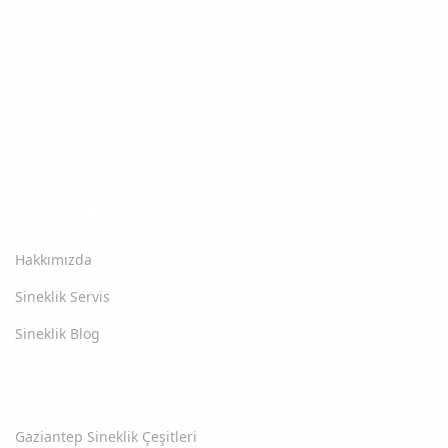
Güneş Mah. 87093 nolu sokak No:57
27070 Şehitkamil - Gaziantep
Tel: 0536 700 48 76
Cep: 0536 700 48 76
Kurumsal
Hakkımızda
Sineklik Servis
Sineklik Blog
Servis Bölgeleri
Gaziantep Sineklik Çeşitleri